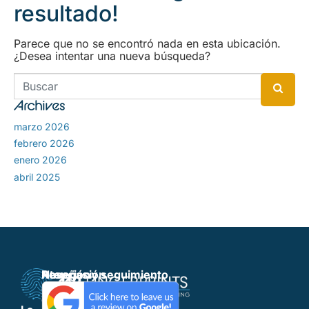
resultado!
Parece que no se encontró nada en esta ubicación.
¿Desea intentar una nueva búsqueda?
Archives
marzo 2026
febrero 2026
enero 2026
abril 2025
Navegación
Atención
Reseñas y seguimiento
al
Inicio
cliente
Servicios