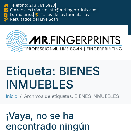
Teléfono: 213.761.5883
Correo electrónico:
info@mrfingerprints.com
Formularios
Tasas de los formularios
Resultados del Live Scan
Etiqueta:
BIENES
INMUEBLES
Inicio
Archivos de etiquetas: BIENES INMUEBLES
¡Vaya, no se ha
encontrado ningún