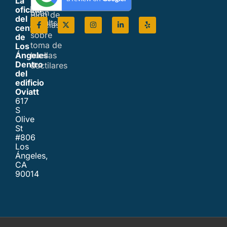
La
Live
oficina
Scan
Blog de
del
Results
noticias
centro
sobre
de
toma de
Los
huellas
Ángeles
Dentro
dactilares
del
edificio
Oviatt
617
S
Olive
St
#806
Los
Ángeles,
CA
90014